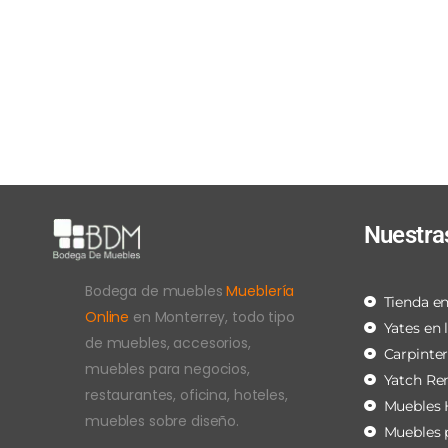
Nuestra
Bodega de muebles
Mueblería
Tienda en
Online
en Monterrey, todo tipo
Yates en 
de muebles, accesorios,
Carpinte
muebles para negocios,
Yatch Re
restaurantes, oficina, hoteles,
Muebles 
muebles sobre diseño.
Muebles 