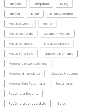
Lampara
Lamparas
Living
Lámina
Mesa
Mesa Comedor
Mesa De Centro
Mesas
Mesas De Centro
Mesas De Madera
Mesas Laterales.
Mesas Modernas
Mesas Para Sala
Muebleria Monterrey
Muebles Contemporáneos
Muebles Minimalistas
Muebles Modernos
Muebles Para Recamara
Recamara.
Recamara Elegante
Recámara Vanguardista
Salas