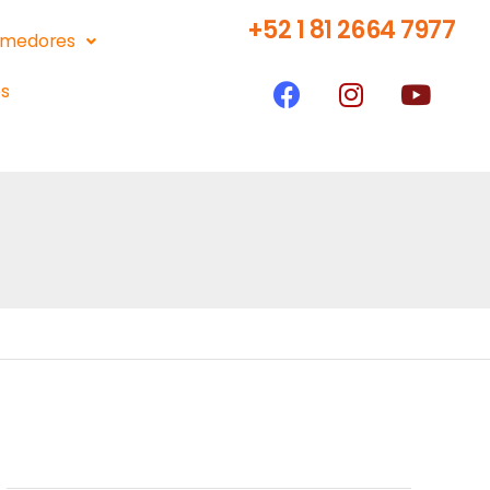
+52 1 81 2664 7977
medores
s