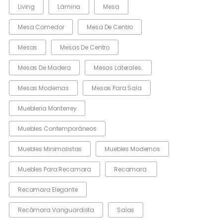
Living
Lámina
Mesa
Mesa Comedor
Mesa De Centro
Mesas
Mesas De Centro
Mesas De Madera
Mesas Laterales.
Mesas Modernas
Mesas Para Sala
Muebleria Monterrey
Muebles Contemporáneos
Muebles Minimalistas
Muebles Modernos
Muebles Para Recamara
Recamara.
Recamara Elegante
Recámara Vanguardista
Salas