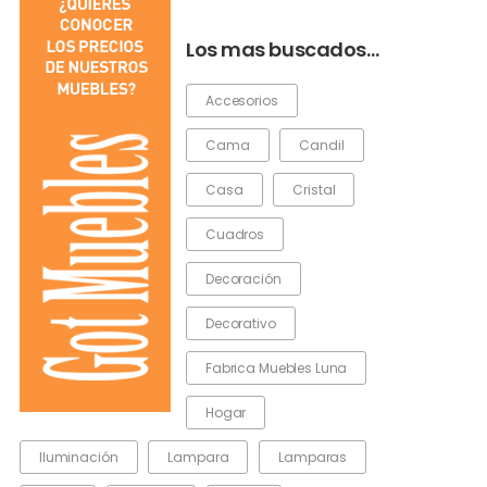
Los mas buscados…
Accesorios
Cama
Candil
Casa
Cristal
Cuadros
Decoración
Decorativo
Fabrica Muebles Luna
Hogar
Iluminación
Lampara
Lamparas