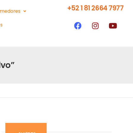
+52 1 81 2664 7977
medores
s
lvo”