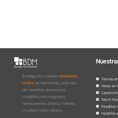
Nuestra
Bodega de muebles
Mueblería
Tienda en
Online
en Monterrey, todo tipo
Yates en 
de muebles, accesorios,
Carpinte
muebles para negocios,
Yatch Re
restaurantes, oficina, hoteles,
Muebles 
muebles sobre diseño.
Muebles 