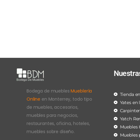
Nuestra
Bodega de muebles
Mueblería
Tienda en
Online
en Monterrey, todo tipo
Yates en 
de muebles, accesorios,
Carpinte
muebles para negocios,
Yatch Re
restaurantes, oficina, hoteles,
Muebles 
muebles sobre diseño.
Muebles 