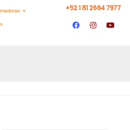
+52 1 81 2664 7977
medores
s