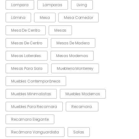
Lampara
Lamparas
Living
Lámina
Mesa
Mesa Comedor
Mesa De Centro
Mesas
Mesas De Centro
Mesas De Madera
Mesas Laterales.
Mesas Modernas
Mesas Para Sala
Muebleria Monterrey
Muebles Contemporáneos
Muebles Minimalistas
Muebles Modernos
Muebles Para Recamara
Recamara.
Recamara Elegante
Recámara Vanguardista
Salas