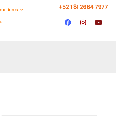
+52 1 81 2664 7977
medores
s