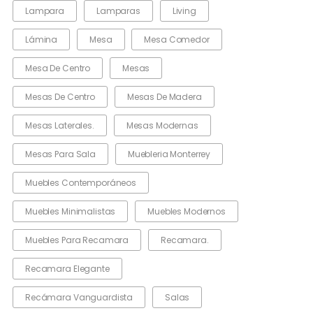
Lampara
Lamparas
Living
Lámina
Mesa
Mesa Comedor
Mesa De Centro
Mesas
Mesas De Centro
Mesas De Madera
Mesas Laterales.
Mesas Modernas
Mesas Para Sala
Muebleria Monterrey
Muebles Contemporáneos
Muebles Minimalistas
Muebles Modernos
Muebles Para Recamara
Recamara.
Recamara Elegante
Recámara Vanguardista
Salas