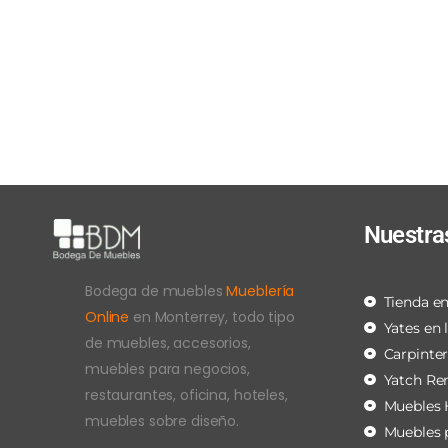
Nuestra
Bodega de muebles
Mueblería
Tienda en
Online
en Monterrey, todo tipo
Yates en 
de muebles, accesorios,
Carpinte
muebles para negocios,
Yatch Re
restaurantes, oficina, hoteles,
Muebles 
muebles sobre diseño.
Muebles 