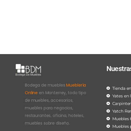
Nuestra
Bodega de muebles
Mueblería
Tienda en
Online
en Monterrey, todo tipo
Yates en 
de muebles, accesorios,
Carpinte
muebles para negocios,
Yatch Re
restaurantes, oficina, hoteles,
Muebles 
muebles sobre diseño.
Muebles 