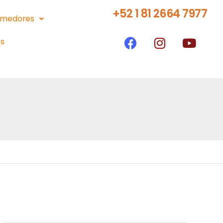
+52 1 81 2664 7977
medores
s