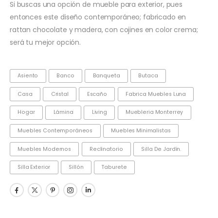
Si buscas una opción de mueble para exterior, pues
entonces este diseño contemporáneo; fabricado en
rattan chocolate y madera, con cojines en color crema;
será tu mejor opción.
Asiento
Banco
Banqueta
Butaca
Casa
Cristal
Escaño
Fabrica Muebles Luna
Hogar
Lámina
Living
Muebleria Monterrey
Muebles Contemporáneos
Muebles Minimalistas
Muebles Modernos
Reclinatorio
Silla De Jardín.
Silla Exterior
Sillón
Taburete