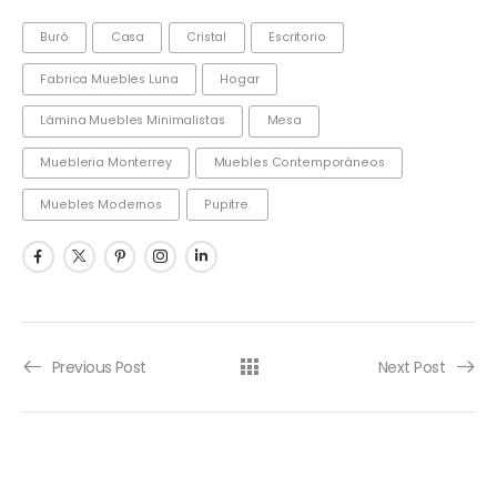
Buró
Casa
Cristal
Escritorio
Fabrica Muebles Luna
Hogar
Lámina Muebles Minimalistas
Mesa
Muebleria Monterrey
Muebles Contemporáneos
Muebles Modernos
Pupitre.
Previous Post
Next Post